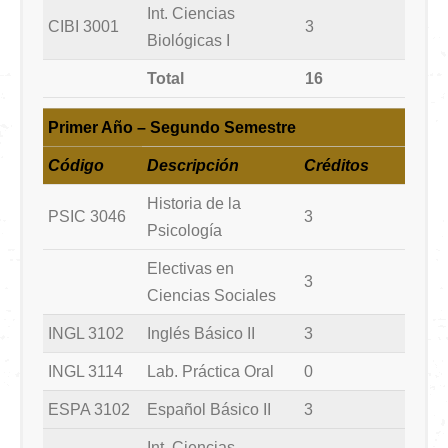
Int. Ciencias
CIBI 3001
3
Biológicas I
Total
16
Primer Año – Segundo Semestre
Código
Descripción
Créditos
Historia de la
PSIC 3046
3
Psicología
Electivas en
3
Ciencias Sociales
INGL 3102
Inglés Básico II
3
INGL 3114
Lab. Práctica Oral
0
ESPA 3102
Español Básico II
3
Int. Ciencias