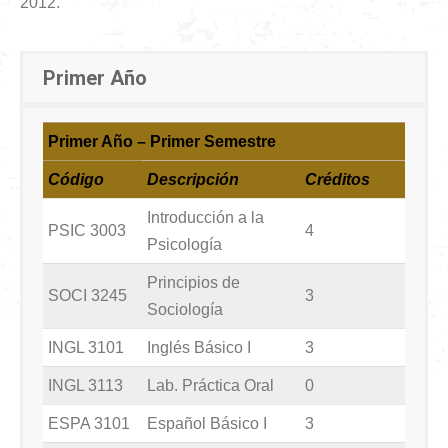
2012.
Primer Año
Primer Año – Primer Semestre
Código
Descripción
Créditos
Introducción a la
PSIC 3003
4
Psicología
Principios de
SOCI 3245
3
Sociología
INGL 3101
Inglés Básico I
3
INGL 3113
Lab. Práctica Oral
0
ESPA 3101
Español Básico I
3