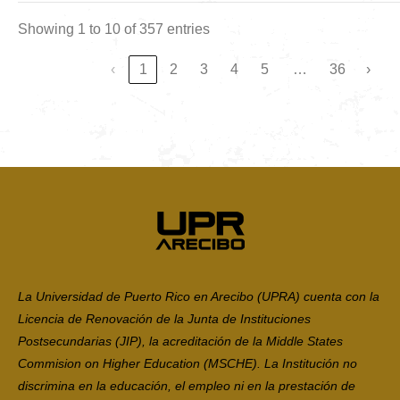
Showing 1 to 10 of 357 entries
…
‹
1
2
3
4
5
36
›
La Universidad de Puerto Rico en Arecibo (UPRA) cuenta con la
Licencia de Renovación de la Junta de Instituciones
Postsecundarias (JIP), la acreditación de la Middle States
Commision on Higher Education (MSCHE). La Institución no
discrimina en la educación, el empleo ni en la prestación de