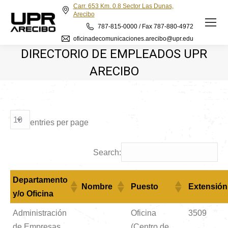
Carr. 653 Km. 0.8 Sector Las Dunas,
Arecibo
787-815-0000 / Fax 787-880-4972
oficinadecomunicaciones.arecibo@upr.edu
DIRECTORIO DE EMPLEADOS UPR
ARECIBO
entries per page
Search:
Departamento
Nombre
Puesto
Extensión
y/o Oficina
Administración
Oficina
3509
de Empresas
(Centro de