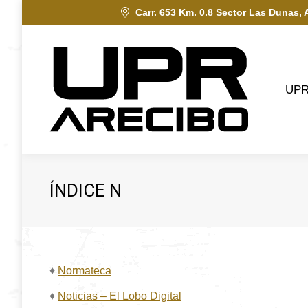
Carr. 653 Km. 0.8 Sector Las Dunas, 
UPRA
UP
ÍNDICE N
♦
Normateca
♦
Noticias – El Lobo Digital