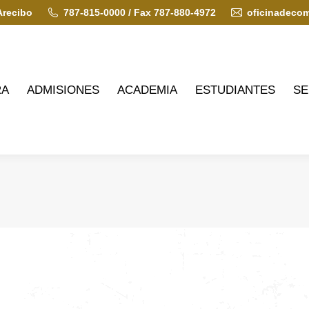
Arecibo
787-815-0000 / Fax 787-880-4972
oficinadeco
ADMISIONES
ACADEMIA
ESTUDIANTES
SERVIC
RA
ADMISIONES
ACADEMIA
ESTUDIANTES
SE