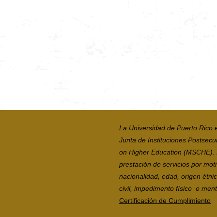
La Universidad de Puerto Rico 
Junta de Instituciones Postsecu
on Higher Education (MSCHE). La
prestación de servicios por moti
nacionalidad, edad, origen étni
civil, impedimento físico o mental
Certificación de Cumplimiento