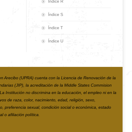
Índice R
Índice S
Índice T
Índice U
en Arecibo (UPRA) cuenta con la Licencia de Renovación de la
ndarias (JIP), la acreditación de la Middle States Commision
 Institución no discrimina en la educación, el empleo ni en la
vos de raza, color, nacimiento, edad, religión, sexo,
co, preferencia sexual, condición social o económica, estado
 o afiliación política.