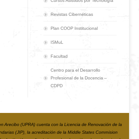
Cursos Asistidos por Tecnología
Revistas Cibernéticas
Plan COOP Institucional
ISMuL
Facultad
Centro para el Desarrollo
Profesional de la Docencia –
CDPD
en Arecibo (UPRA) cuenta con la Licencia de Renovación de la
ndarias (JIP), la acreditación de la Middle States Commision