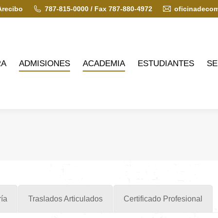
Arecibo
787-815-0000 / Fax 787-880-4972
oficinadeco
ADMISIONES
ACADEMIA
ESTUDIANTES
SERVIC
RA
ADMISIONES
ACADEMIA
ESTUDIANTES
SE
ía
Traslados Articulados
Certificado Profesional