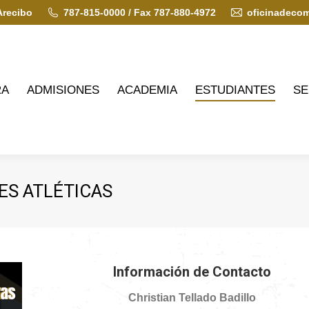
Arecibo
787-815-0000 / Fax 787-880-4972
oficinadeco
ADMISIONES
ACADEMIA
ESTUDIANTES
SERVIC
RA
ADMISIONES
ACADEMIA
ESTUDIANTES
SE
ES ATLÉTICAS
Información de Contacto
Christian Tellado Badillo