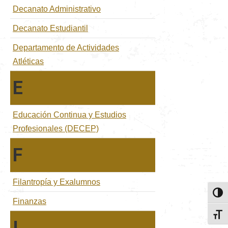
Decanato Administrativo
Decanato Estudiantil
Departamento de Actividades
Atléticas
E
Educación Continua y Estudios
Profesionales (DECEP)
F
Filantropía y Exalumnos
Toggl
Finanzas
Toggl