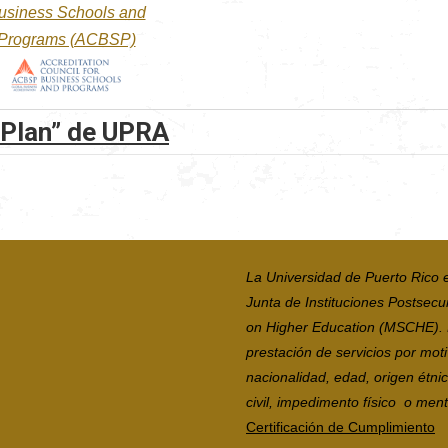
usiness Schools and
Programs (ACBSP)
 Plan” de UPRA
La Universidad de Puerto Rico 
Junta de Instituciones Postsecu
on Higher Education (MSCHE). La
prestación de servicios por moti
nacionalidad, edad, origen étni
civil, impedimento físico o mental
Certificación de Cumplimiento