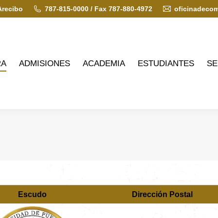
Arecibo
787-815-0000 / Fax 787-880-4972
oficinadeco
ADMISIONES
ACADEMIA
ESTUDIANTES
SERVIC
RA
ADMISIONES
ACADEMIA
ESTUDIANTES
SE
Escudo
Dirección Postal