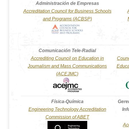
Administración de Empresas
Accreditation Council for Business Schools
and Programs (ACBSP)
Comunicación Tele-Radial
Accrediting Council on Education in
Counci
Journalism and Mass Communications
Educa
(ACEJMC)
Física-Química
Gere
Engineering Technology Accreditation
In
Commission of ABET
Acc