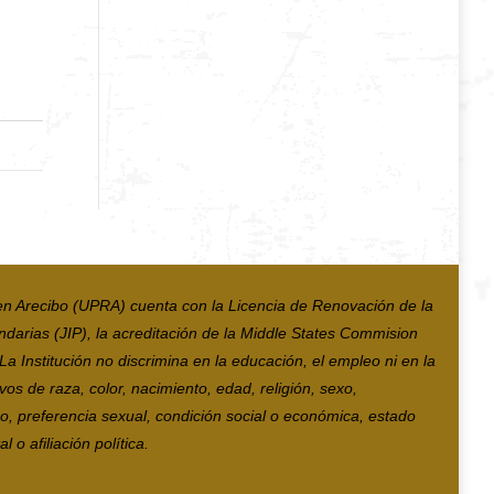
en Arecibo (UPRA) cuenta con la Licencia de Renovación de la
ndarias (JIP), la acreditación de la Middle States Commision
 Institución no discrimina en la educación, el empleo ni en la
vos de raza, color, nacimiento, edad, religión, sexo,
co, preferencia sexual, condición social o económica, estado
 o afiliación política.