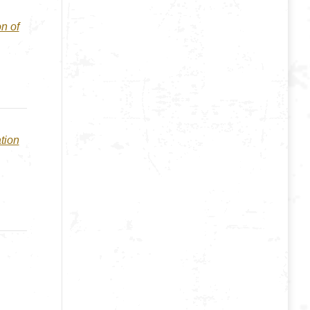
n of
tion