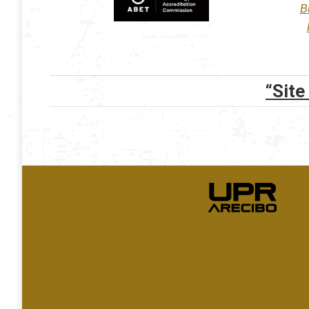
B
“Site