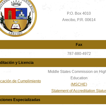
P.O. Box 4010
Arecibo, P.R. 00614
Fax
787-880-4972
ditación y Licencia
Middle States Commission on Hig
Education
ficación de Cumplimiento
(MSCHE)
Statement of Accreditation Statu
aciones Especializadas