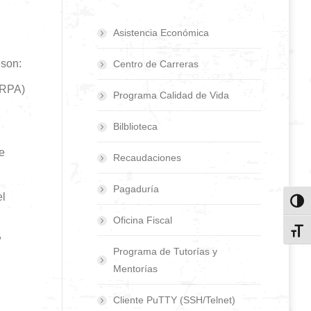
Asistencia Económica
 son:
Centro de Carreras
ERPA)
Programa Calidad de Vida
Bilblioteca
e
Recaudaciones
Pagaduría
el
Toggl
Oficina Fiscal
Toggl
,
Programa de Tutorías y
Mentorías
Cliente PuTTY (SSH/Telnet)