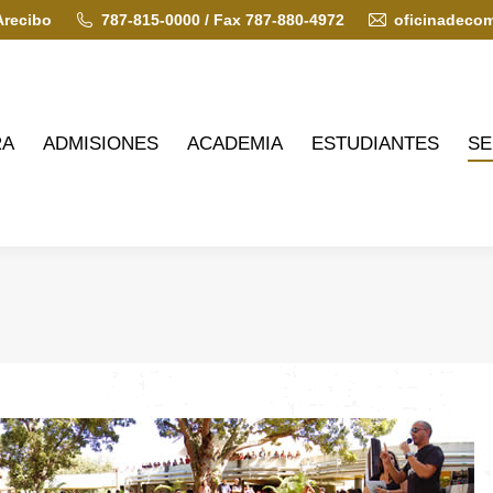
Arecibo
787-815-0000 / Fax 787-880-4972
oficinadeco
ADMISIONES
ACADEMIA
ESTUDIANTES
SERVIC
RA
ADMISIONES
ACADEMIA
ESTUDIANTES
SE