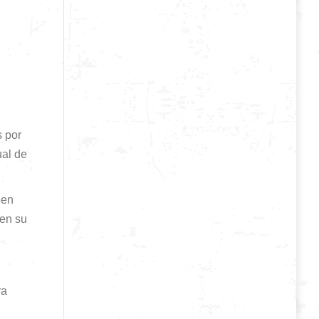
s por
ual de
een
ten su
ra