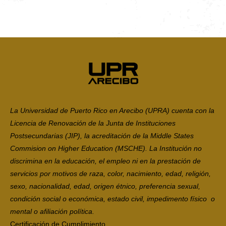
La Universidad de Puerto Rico en Arecibo (UPRA) cuenta con la
Licencia de Renovación de la Junta de Instituciones
Postsecundarias (JIP), la acreditación de la Middle States
Commision on Higher Education (MSCHE). La Institución no
discrimina en la educación, el empleo ni en la prestación de
servicios por motivos de raza, color, nacimiento, edad, religión,
sexo, nacionalidad, edad, origen étnico, preferencia sexual,
condición social o económica, estado civil, impedimento físico o
mental o afiliación política.
Certificación de Cumplimiento