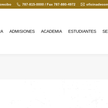
Arecibo
787-815-0000 / Fax 787-880-4972
oficinadeco
ADMISIONES
ACADEMIA
ESTUDIANTES
SERVIC
RA
ADMISIONES
ACADEMIA
ESTUDIANTES
SE