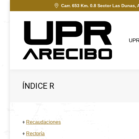
Carr. 653 Km. 0.8 Sector Las Dunas, 
UPRA
UP
ÍNDICE R
♦
Recaudaciones
♦
Rectoría