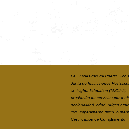
La Universidad de Puerto Rico 
Junta de Instituciones Postsecu
on Higher Education (MSCHE). La
prestación de servicios por moti
nacionalidad, edad, origen étni
civil, impedimento físico o mental
Certificación de Cumplimiento