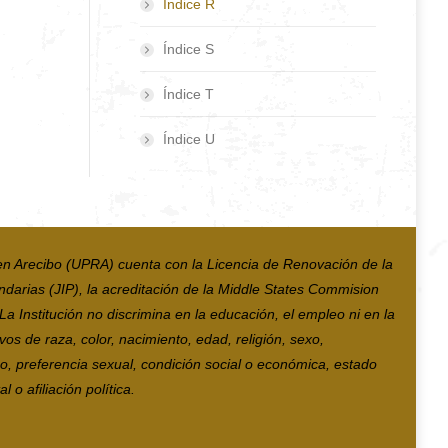
Índice R
Índice S
Índice T
Índice U
en Arecibo (UPRA) cuenta con la Licencia de Renovación de la
ndarias (JIP), la acreditación de la Middle States Commision
 Institución no discrimina en la educación, el empleo ni en la
vos de raza, color, nacimiento, edad, religión, sexo,
co, preferencia sexual, condición social o económica, estado
 o afiliación política.