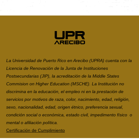
La Universidad de Puerto Rico en Arecibo (UPRA) cuenta con la
Licencia de Renovación de la Junta de Instituciones
Postsecundarias (JIP), la acreditación de la Middle States
Commision on Higher Education (MSCHE). La Institución no
discrimina en la educación, el empleo ni en la prestación de
servicios por motivos de raza, color, nacimiento, edad, religión,
sexo, nacionalidad, edad, origen étnico, preferencia sexual,
condición social o económica, estado civil, impedimento físico o
mental o afiliación política.
Certificación de Cumplimiento