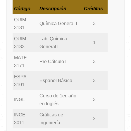
Código
Descripción
Créditos
QUIM
Química General I
3
3131
QUIM
Lab. Química
1
3133
General I
MATE
Pre Cálculo I
3
3171
ESPA
Español Básico I
3
3101
Curso de 1er. año
INGL ___
3
en Inglés
INGE
Gráficas de
2
3011
Ingeniería I