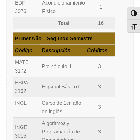
EDFI
Acondicionamiento
1
3076
Físico
Toggl
Total
16
Toggl
Primer Año – Segundo Semestre
Código
Descripción
Créditos
MATE
Pre-cálculo II
3
3172
ESPA
Español Básico II
3
3102
INGL
Curso de 1er. año
3
____
en Inglés
Algoritmos y
INGE
Programación de
3
3016