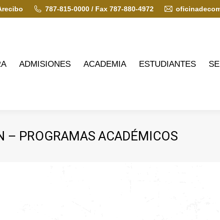
Arecibo
787-815-0000 / Fax 787-880-4972
oficinadeco
ADMISIONES
ACADEMIA
ESTUDIANTES
SERVIC
RA
ADMISIONES
ACADEMIA
ESTUDIANTES
SE
N – PROGRAMAS ACADÉMICOS