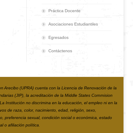
Práctica Docente
Asociaciones Estudiantiles
Egresados
Contáctenos
en Arecibo (UPRA) cuenta con la Licencia de Renovación de la
ndarias (JIP), la acreditación de la Middle States Commision
 Institución no discrimina en la educación, el empleo ni en la
vos de raza, color, nacimiento, edad, religión, sexo,
co, preferencia sexual, condición social o económica, estado
 o afiliación política.