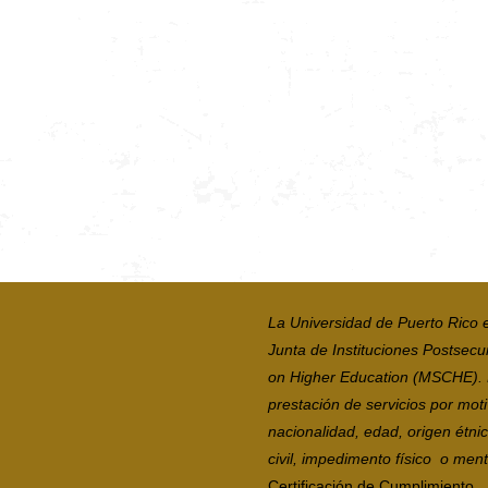
La Universidad de Puerto Rico 
Junta de Instituciones Postsecu
on Higher Education (MSCHE). La
prestación de servicios por moti
nacionalidad, edad, origen étni
civil, impedimento físico o mental
Certificación de Cumplimiento