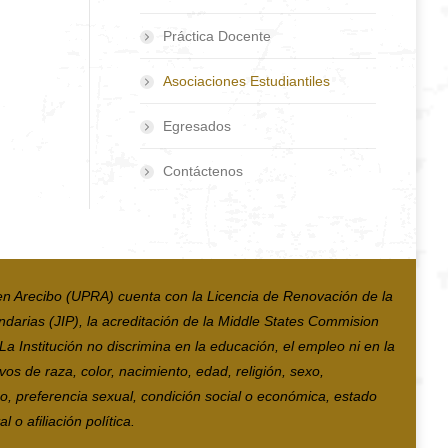
Práctica Docente
Asociaciones Estudiantiles
Egresados
Contáctenos
en Arecibo (UPRA) cuenta con la Licencia de Renovación de la
ndarias (JIP), la acreditación de la Middle States Commision
 Institución no discrimina en la educación, el empleo ni en la
vos de raza, color, nacimiento, edad, religión, sexo,
co, preferencia sexual, condición social o económica, estado
 o afiliación política.