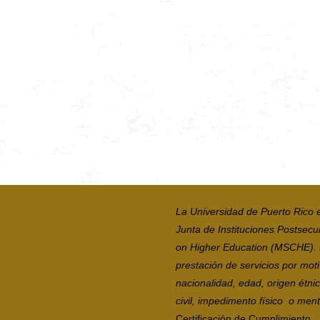
La Universidad de Puerto Rico 
Junta de Instituciones Postsecu
on Higher Education (MSCHE). La
prestación de servicios por moti
nacionalidad, edad, origen étni
civil, impedimento físico o mental
Certificación de Cumplimiento