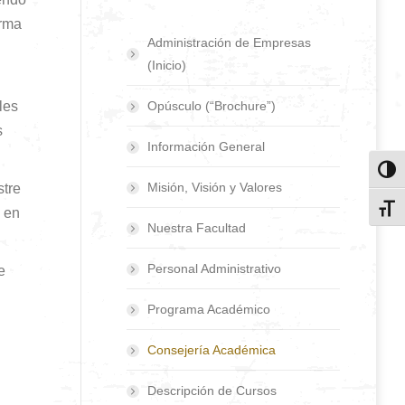
orma
Administración de Empresas
(Inicio)
les
Opúsculo (“Brochure”)
s
Información General
Toggl
Misión, Visión y Valores
stre
Toggl
n en
Nuestra Facultad
Personal Administrativo
e
Programa Académico
Consejería Académica
Descripción de Cursos