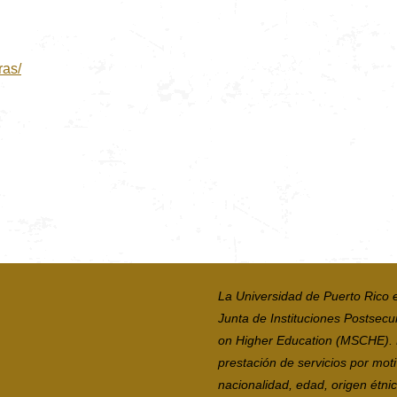
ras/
La Universidad de Puerto Rico 
Junta de Instituciones Postsecu
on Higher Education (MSCHE). La
prestación de servicios por moti
nacionalidad, edad, origen étni