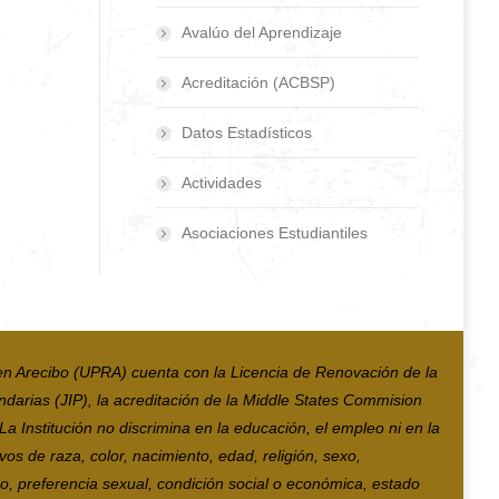
Avalúo del Aprendizaje
Acreditación (ACBSP)
Datos Estadísticos
Actividades
Asociaciones Estudiantiles
en Arecibo (UPRA) cuenta con la Licencia de Renovación de la
ndarias (JIP), la acreditación de la Middle States Commision
 Institución no discrimina en la educación, el empleo ni en la
vos de raza, color, nacimiento, edad, religión, sexo,
co, preferencia sexual, condición social o económica, estado