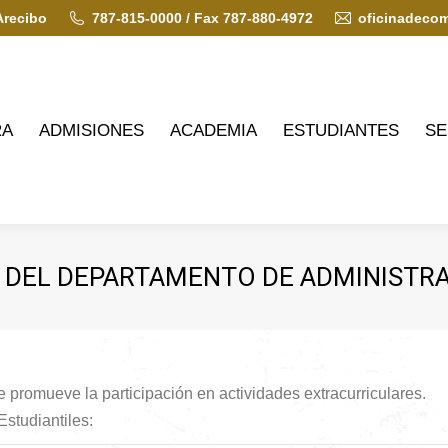
Arecibo
787-815-0000 / Fax 787-880-4972
oficinadeco
ADMISIONES
ACADEMIA
ESTUDIANTES
SERVIC
RA
ADMISIONES
ACADEMIA
ESTUDIANTES
SE
S DEL DEPARTAMENTO DE ADMINISTR
e promueve la participación en actividades extracurriculares.
studiantiles: