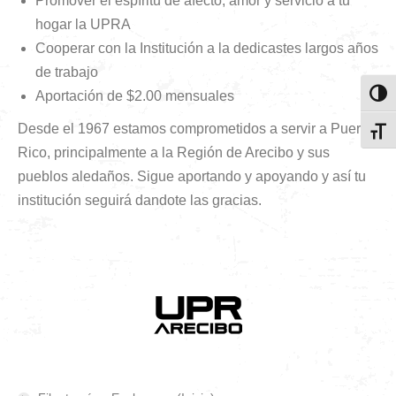
Promover el espíritu de afecto, amor y servicio a tu
hogar la UPRA
Cooperar con la Institución a la dedicastes largos años
de trabajo
Aportación de $2.00 mensuales
Toggl
Desde el 1967 estamos comprometidos a servir a Puerto
Toggl
Rico, principalmente a la Región de Arecibo y sus
pueblos aledaños. Sigue aportando y apoyando y así tu
institución seguirá dandote las gracias.