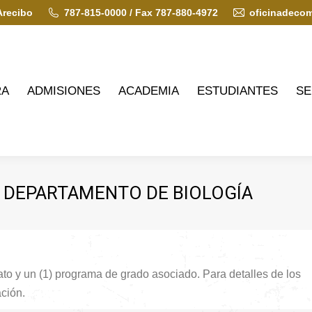
Arecibo
787-815-0000 / Fax 787-880-4972
oficinadeco
ADMISIONES
ACADEMIA
ESTUDIANTES
SERVIC
RA
ADMISIONES
ACADEMIA
ESTUDIANTES
SE
 DEPARTAMENTO DE BIOLOGÍA
to y un (1) programa de grado asociado. Para detalles de los
ción.