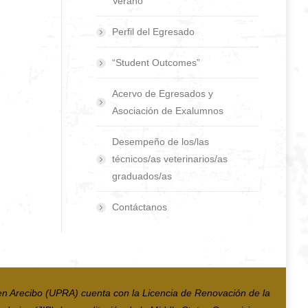
Verano
Perfil del Egresado
“Student Outcomes”
Acervo de Egresados y
Asociación de Exalumnos
Desempeño de los/las
técnicos/as veterinarios/as
graduados/as
Contáctanos
en Arecibo (UPRA) cuenta con la Licencia de Renovación de la