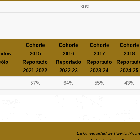
30%
Cohorte
Cohorte
Cohorte
Cohorte
iados,
2015
2016
2017
2018
sólo
Reportado
Reportado
Reportado
Reportad
2021-2022
2022-23
2023-24
2024-25
57%
64%
55%
43%
La Universidad de Puerto Rico 