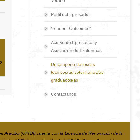
Verano
Perfil del Egresado
“Student Outcomes”
Acervo de Egresados y
Asociación de Exalumnos
o
Desempeño de los/las
técnicos/as veterinarios/as
graduados/as
Contáctanos
en Arecibo (UPRA) cuenta con la Licencia de Renovación de la