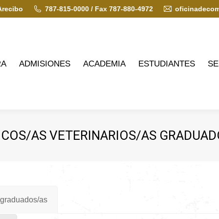
Arecibo
787-815-0000 / Fax 787-880-4972
oficinadeco
ADMISIONES
ACADEMIA
ESTUDIANTES
SERVIC
RA
ADMISIONES
ACADEMIA
ESTUDIANTES
SE
ICOS/AS VETERINARIOS/AS GRADUAD
s graduados/as