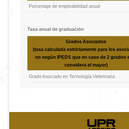
Porcentaje de empleabilidad anual
Tasa anual de graduación
Grados Asociados
(tasa calculada estrictamente para los asoc
no según IPEDS que en caso de 2 grados 
considera el mayor)
Grado Asociado en Tecnología Veterinaria