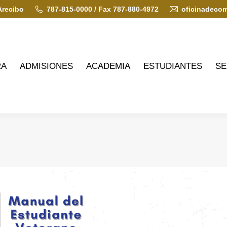
Arecibo
787-815-0000 / Fax 787-880-4972
oficinadeco
ADMISIONES
ACADEMIA
ESTUDIANTES
SERVIC
RA
ADMISIONES
ACADEMIA
ESTUDIANTES
SE