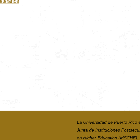
Veteranos
La Universidad de Puerto Rico 
Junta de Instituciones Postsecu
on Higher Education (MSCHE). La