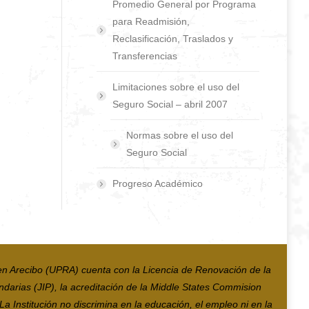
Promedio General por Programa
para Readmisión,
Reclasificación, Traslados y
Transferencias
Limitaciones sobre el uso del
Seguro Social – abril 2007
Normas sobre el uso del
Seguro Social
Progreso Académico
en Arecibo (UPRA) cuenta con la Licencia de Renovación de la
ndarias (JIP), la acreditación de la Middle States Commision
 Institución no discrimina en la educación, el empleo ni en la