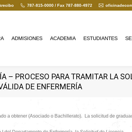
Arecibo
787-815-0000 / Fax 787-880-4972
oficinadeco
ADMISIONES
ACADEMIA
ESTUDIANTES
SERVIC
RA
ADMISIONES
ACADEMIA
ESTUDIANTES
SE
 – PROCESO PARA TRAMITAR LA SOL
VÁLIDA DE ENFERMERÍA
rado a obtener (Asociado o Bachillerato). La solicitud de gradua
vo I del Departamento de Enfermería,
la Solicitud de Licencia