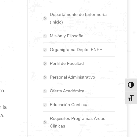
Departamento de Enfermería
(Inicio)
Misión y Filosofía
Organigrama Depto. ENFE
Perfil de Facultad
Personal Administrativo
Toggl
co.
Oferta Académica
Toggl
Educación Continua
n la
a.
Requisitos Programas Áreas
Clínicas