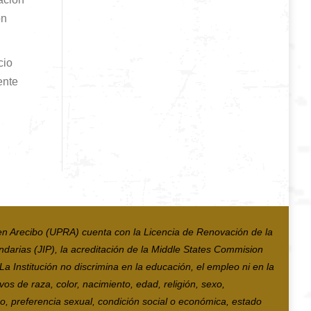
ón
cio
ente
en Arecibo (UPRA) cuenta con la Licencia de Renovación de la
ndarias (JIP), la acreditación de la Middle States Commision
 Institución no discrimina en la educación, el empleo ni en la
vos de raza, color, nacimiento, edad, religión, sexo,
co, preferencia sexual, condición social o económica, estado