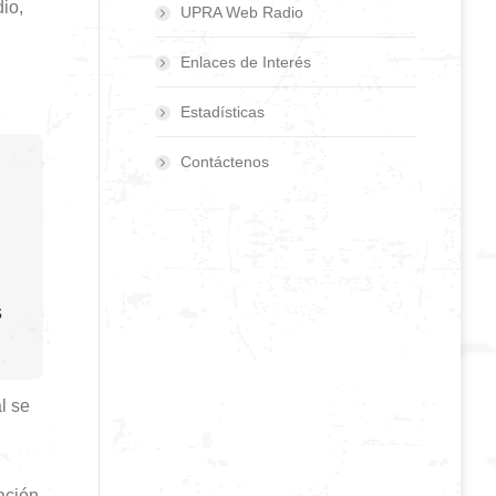
io,
UPRA Web Radio
Enlaces de Interés
Estadísticas
Contáctenos
s
l se
ación