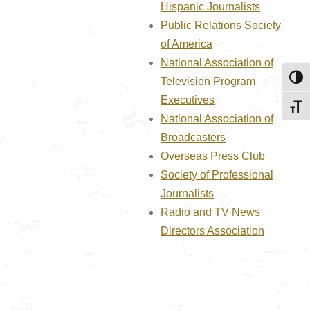
Hispanic Journalists
Public Relations Society
of America
National Association of
Toggl
Television Program
Executives
Toggl
National Association of
Broadcasters
Overseas Press Club
Society of Professional
Journalists
Radio and TV News
Directors Association