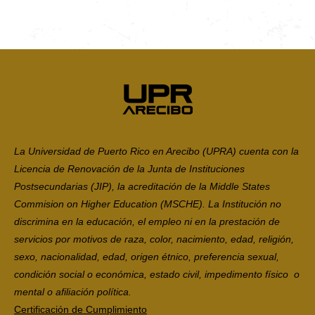
La Universidad de Puerto Rico en Arecibo (UPRA) cuenta con la
Licencia de Renovación de la Junta de Instituciones
Postsecundarias (JIP), la acreditación de la Middle States
Commision on Higher Education (MSCHE). La Institución no
discrimina en la educación, el empleo ni en la prestación de
servicios por motivos de raza, color, nacimiento, edad, religión,
sexo, nacionalidad, edad, origen étnico, preferencia sexual,
condición social o económica, estado civil, impedimento físico o
mental o afiliación política.
Certificación de Cumplimiento