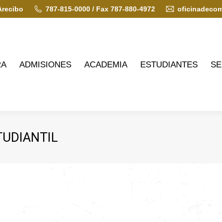
Arecibo
787-815-0000 / Fax 787-880-4972
oficinadeco
ADMISIONES
ACADEMIA
ESTUDIANTES
SERVIC
RA
ADMISIONES
ACADEMIA
ESTUDIANTES
SE
TUDIANTIL