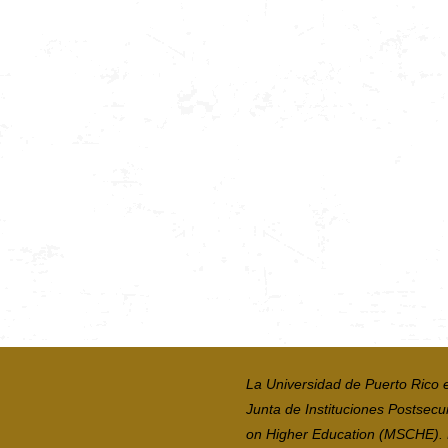
La Universidad de Puerto Rico 
Junta de Instituciones Postsecu
on Higher Education (MSCHE). La