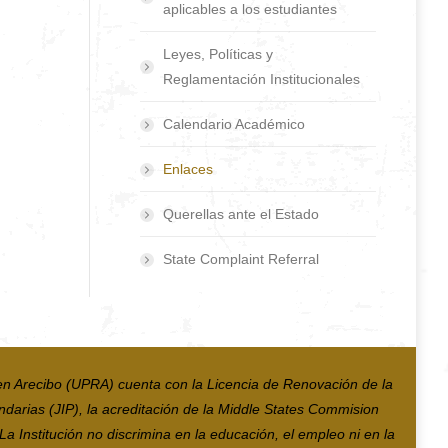
aplicables a los estudiantes
Leyes, Políticas y
Reglamentación Institucionales
Calendario Académico
Enlaces
Querellas ante el Estado
State Complaint Referral
en Arecibo (UPRA) cuenta con la Licencia de Renovación de la
ndarias (JIP), la acreditación de la Middle States Commision
 Institución no discrimina en la educación, el empleo ni en la