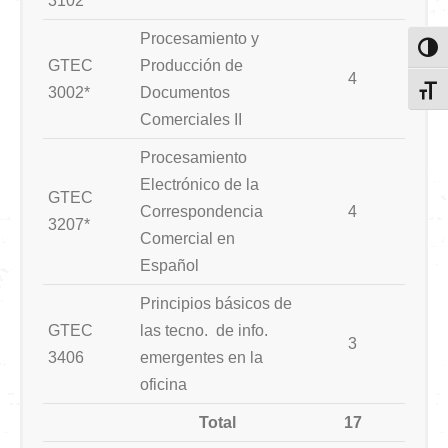
3102
Procesamiento y
Toggl
GTEC
Producción de
4
3002*
Documentos
Toggl
Comerciales II
Procesamiento
Electrónico de la
GTEC
Correspondencia
4
3207*
Comercial en
Español
Principios básicos de
GTEC
las tecno. de info.
3
3406
emergentes en la
oficina
Total
17