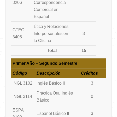
3206
Correspondencia
Comercial en
Español
Ética y Relaciones
GTEC
Interpersonales en
3
3405
la Oficina
Total
15
Primer Año – Segundo Semestre
Código
Descripción
Créditos
INGL 3102
Inglés Básico II
3
Práctica Oral Inglés
INGL 3114
0
Básico II
ESPA
Español Básico II
3