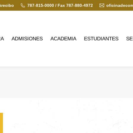
Arecibo
787-815-0000 / Fax 787-880-4972
oficinadeco
ADMISIONES
ACADEMIA
ESTUDIANTES
SERVIC
RA
ADMISIONES
ACADEMIA
ESTUDIANTES
SE